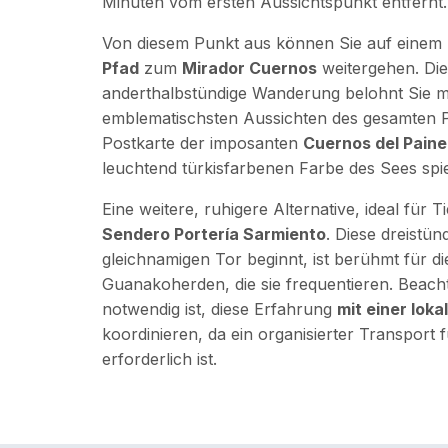
Minuten vom ersten Aussichtspunkt entfernt.
Von diesem Punkt aus können Sie auf einem
Pfad
zum
Mirador Cuernos
weitergehen. Di
anderthalbstündige Wanderung belohnt Sie mi
emblematischsten Aussichten des gesamten P
Postkarte der imposanten
Cuernos del Paine
leuchtend türkisfarbenen Farbe des Sees spi
Eine weitere, ruhigere Alternative, ideal für Ti
Sendero Portería Sarmiento
. Diese dreistü
gleichnamigen Tor beginnt, ist berühmt für d
Guanakoherden, die sie frequentieren. Beacht
notwendig ist, diese Erfahrung
mit einer lok
koordinieren, da ein organisierter Transport 
erforderlich ist.