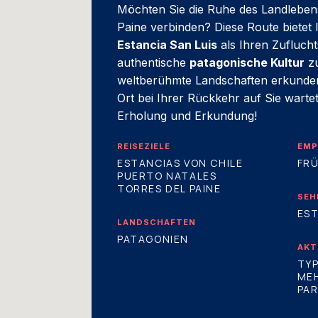
Möchten Sie die Ruhe des Landleben
Paine verbinden? Diese Route bietet 
Estancia San Luis
als Ihren Zufluch
authentische
patagonische Kultur
zu
weltberühmte Landschaften erkunden,
Ort bei Ihrer Rückkehr auf Sie warte
Erholung und Erkundung!
REISEZIELE
EMP
ESTANCIAS VON CHILE
FRÜ
PUERTO NATALES
TORRES DEL PAINE
SEH
EST
LANDSCHAFTEN
PATAGONIEN
AKT
TYP
ME
PA