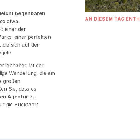
leicht begehbaren
AN DIESEM TAG ENT
ese etwa
t einer der
arks: einer perfekten
, die sich auf der
egeln.
erliebhaber, ist der
ndige Wanderung, die am
ie großen
en Sie, dass es
alen Agentur
zu
für die Rückfahrt