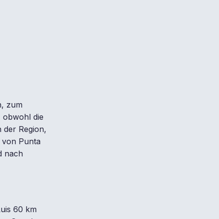
on, zum
, obwohl die
 der Region,
r von Punta
d nach
Luis 60 km