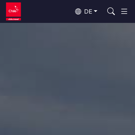
DE
Top 10 der beliebtesten
Himmelsbeobachtung
Aktivitäten
Top 10 der beliebtesten
Kultur und Kulturerbe
Reiseziele
Nach Regionen
Wälder, Seen und Vulkane
Wälder, Patagonien, Berg und Schnee
Atacama-Wüste und Altiplano
Top 10 der beliebtesten
Wüste und Altiplano, Täler und Dörfer, Berg und Schnee
Abenteuer und Sport
Attraktionen
Patagonien und Antarktis
Patagonien, Täler und Dörfer, Antarktis
Rapa Nui und Juan-Fernández-Archipel