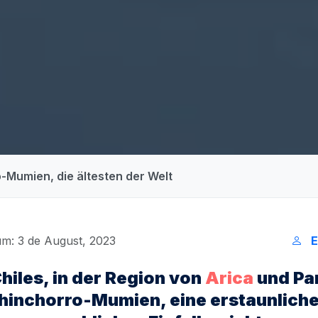
o-Mumien, die ältesten der Welt
um: 3 de August, 2023
E
hiles, in der Region von
Arica
und Pa
Chinchorro-Mumien, eine erstaunlich