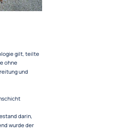
gie gilt, teilte
ie ohne
reitung und
mschicht
stand darin,
ßend wurde der