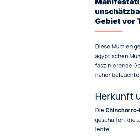
Manifestati
unschätzbar
Gebiet vor
Diese Mumien ge
ägyptischen Mumi
faszinierende G
näher beleuchte
Herkunft 
Die
Chinchorro
geschaffen, die 
lebte.