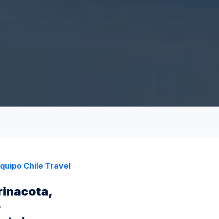
quipo Chile Travel
rinacota,
e