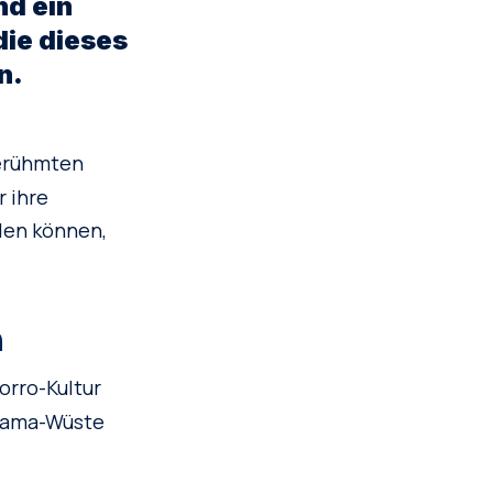
nd ein
die dieses
n.
berühmten
r ihre
den können,
n
rro-Kultur
acama-Wüste