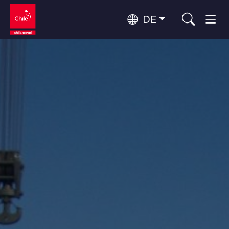
DE
Top 10 der beliebtesten
Himmelsbeobachtung
Aktivitäten
Top 10 der beliebtesten
Kultur und Kulturerbe
Reiseziele
Nach Regionen
Wälder, Seen und Vulkane
Wälder, Patagonien, Berg und Schnee
Atacama-Wüste und Altiplano
Top 10 der beliebtesten
Wüste und Altiplano, Täler und Dörfer, Berg und Schnee
Abenteuer und Sport
Attraktionen
Patagonien und Antarktis
Patagonien, Täler und Dörfer, Antarktis
Rapa Nui und Juan-Fernández-Archipel