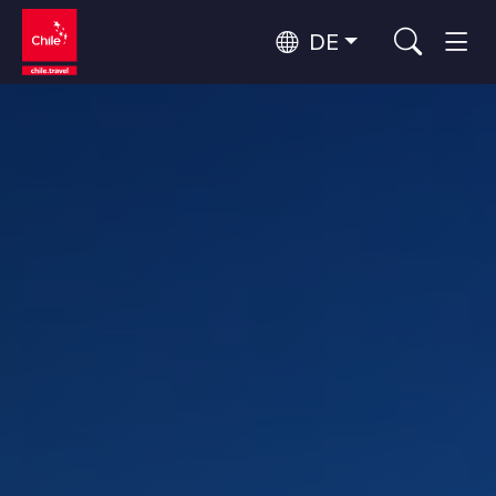
DE
Top 10 der beliebtesten
Himmelsbeobachtung
Aktivitäten
Top 10 der beliebtesten
Kultur und Kulturerbe
Reiseziele
Nach Regionen
Wälder, Seen und Vulkane
Wälder, Patagonien, Berg und Schnee
Atacama-Wüste und Altiplano
Top 10 der beliebtesten
Wüste und Altiplano, Täler und Dörfer, Berg und Schnee
Abenteuer und Sport
Attraktionen
Patagonien und Antarktis
Patagonien, Täler und Dörfer, Antarktis
Rapa Nui und Juan-Fernández-Archipel