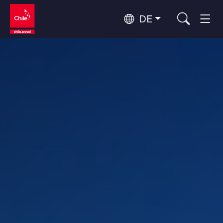
DE
Top 10 der beliebtesten
Himmelsbeobachtung
Aktivitäten
Top 10 der beliebtesten
Kultur und Kulturerbe
Attraktionen
Nach Regionen
Wälder, Seen und Vulkane
Wälder, Patagonien, Berg und Schnee
Atacama-Wüste und Altiplano
Top 10 der beliebtesten
Wüste und Altiplano, Täler und Dörfer, Berg und Schnee
Abenteuer und Sport
Reiseziele
Patagonien und Antarktis
Patagonien, Täler und Dörfer, Antarktis
Rapa Nui und Juan-Fernández-Archipel