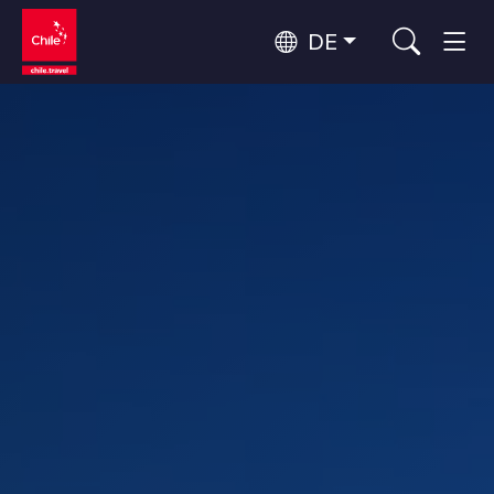
DE
Top 10 der beliebtesten
Himmelsbeobachtung
Aktivitäten
Top 10 der beliebtesten
Kultur und Kulturerbe
Reiseziele
Nach Regionen
Wälder, Seen und Vulkane
Wälder, Patagonien, Berg und Schnee
Atacama-Wüste und Altiplano
Top 10 der beliebtesten
Wüste und Altiplano, Täler und Dörfer, Berg und Schnee
Abenteuer und Sport
Attraktionen
Patagonien und Antarktis
Patagonien, Täler und Dörfer, Antarktis
Rapa Nui und Juan-Fernández-Archipel