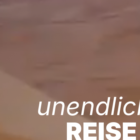
unendlic
REISE