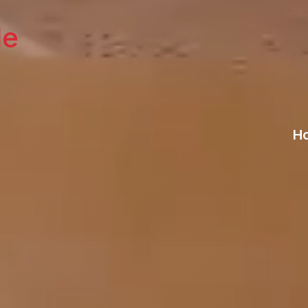
le
Ho