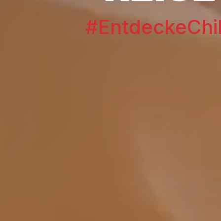
#EntdeckeChi