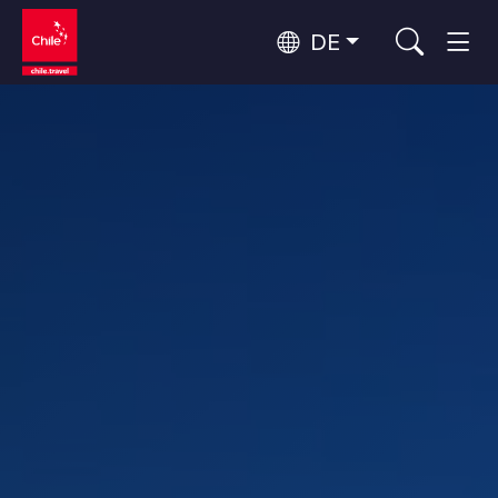
DE
Top 10 der beliebtesten
Himmelsbeobachtung
Aktivitäten
Top 10 der beliebtesten
Kultur und Kulturerbe
Reiseziele
Nach Regionen
Wälder, Seen und Vulkane
Wälder, Patagonien, Berg und Schnee
Atacama-Wüste und Altiplano
Top 10 der beliebtesten
Wüste und Altiplano, Täler und Dörfer, Berg und Schnee
Abenteuer und Sport
Attraktionen
Patagonien und Antarktis
Patagonien, Täler und Dörfer, Antarktis
Rapa Nui und Juan-Fernández-Archipel