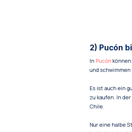
2) Pucón bi
In
können 
Pucón
und schwimmen 
Es ist auch ein g
zu kaufen. In de
Chile.
Nur eine halbe S