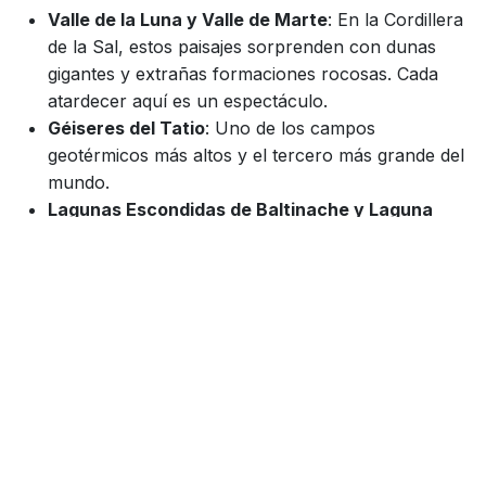
Valle de la Luna y Valle de Marte
: En la Cordillera
de la Sal, estos paisajes sorprenden con dunas
gigantes y extrañas formaciones rocosas. Cada
atardecer aquí es un espectáculo.
Géiseres del Tatio
: Uno de los campos
geotérmicos más altos y el tercero más grande del
mundo.
Lagunas Escondidas de Baltinache y Laguna
Cejar
: estas lagunas de intenso color turquesa
destacan por su alta salinidad, que permite flotar
con facilidad.
Revisa aquí qué hacer y cómo llegar a San
Pedro de Atacama.