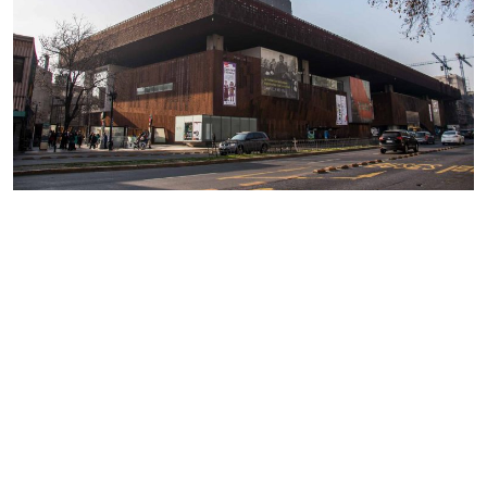
El
es un vibrante espacio multifuncional en
GAM
el corazón de Santiago, dedicado a las artes
escénicas y visuales. En su
histórico edificio
(remodelado) se encuentran teatros, salas de
exposiciones, una biblioteca y espacios para
talleres, con una programación artística
accesible que invita a la participación ciudadana.