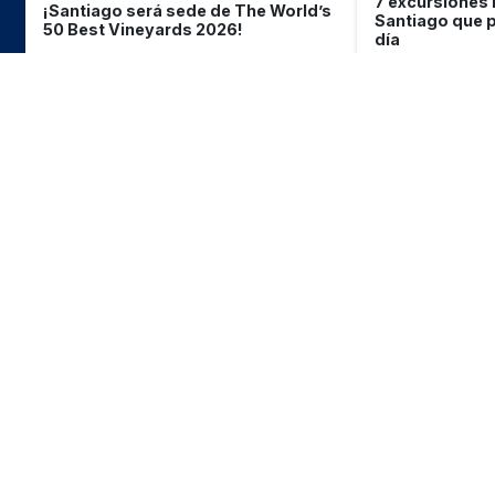
7 excursiones 
¡Santiago será sede de The World’s
Santiago que p
50 Best Vineyards 2026!
día
Lo que
debes saber
sobre
Chile
Requisitos de ingreso y visa