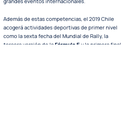
grandes eventos internacionales.
Además de estas competencias, el 2019 Chile
acogerá actividades deportivas de primer nivel
como la sexta fecha del Mundial de Rally, la
tercera versión de la
y la primera final
Fórmula E
única de la
, denominada
Copa Libertadores
oficialmente Copa Conmebol Libertadores 2019,
sexagésima edición del torneo de clubes más
importante de América del Sur.
Y es que Chile cada año suma nuevos desafíos
deportivos gracias a la diversidad de climas y
paisajes que ostenta su territorio, permitiendo
tomar desafíos en mar, montañas, islas, glaciares,