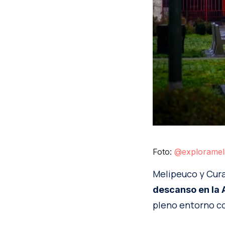
Foto:
@exploramel
Melipeuco y Cur
descanso en la 
pleno entorno co