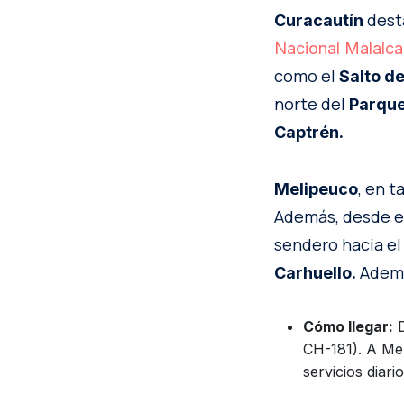
desta
Curacautín
Nacional Malalca
como el
Salto de
norte del
Parque
Captrén.
, en t
Melipeuco
Además, desde e
sendero hacia el
Ademá
Carhuello.
Cómo llegar:
D
CH-181). A Mel
servicios diari