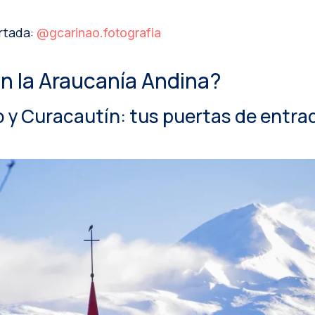
rtada:
@gcarinao.fotografia
en la Araucanía Andina?
o y Curacautín: tus puertas de entra