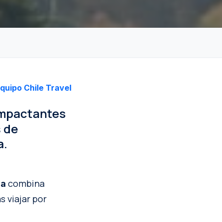
quipo Chile Travel
impactantes
s de
a.
combina
na
 viajar por