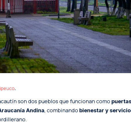
ipeuco
.
acautín son dos pueblos que funcionan como
puertas
, combinando
Araucanía Andina
bienestar y servicio
rdillerano.