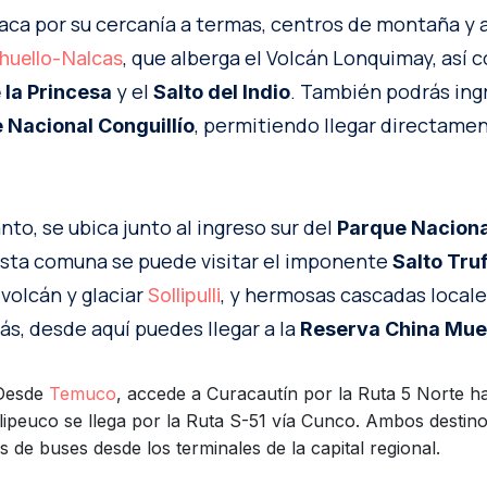
ca por su cercanía a termas, centros de montaña y a
, que alberga el Volcán Lonquimay, así 
huello-Nalcas
y el
. También podrás ingr
 la Princesa
Salto del Indio
, permitiendo llegar directamen
 Nacional Conguillío
anto, se ubica junto al ingreso sur del
Parque Naciona
sta comuna se puede visitar el imponente
Salto Truf
 volcán y glaciar
, y hermosas cascadas local
Sollipulli
s, desde aquí puedes llegar a la
Reserva China Mue
esde
Temuco
, accede a Curacautín por la Ruta 5 Norte ha
ipeuco se llega por la Ruta S-51 vía Cunco. Ambos destin
os de buses desde los terminales de la capital regional.