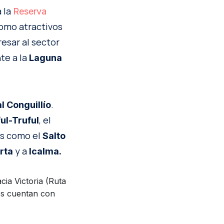
 la
Reserva
como atractivos
esar al sector
te a la
Laguna
.
l Conguillío
, el
ul-Truful
es como el
Salto
y a
rta
Icalma.
cia Victoria (Ruta
os cuentan con