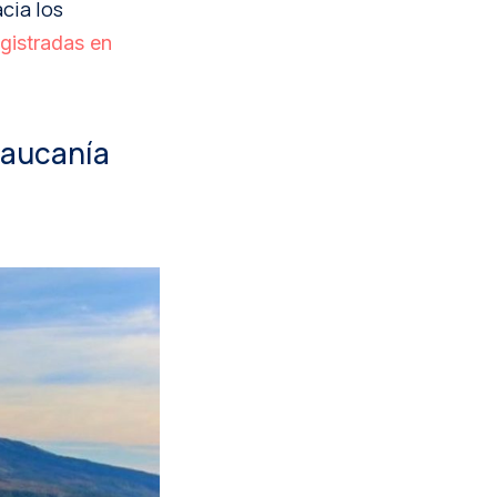
cia los
egistradas en
Araucanía