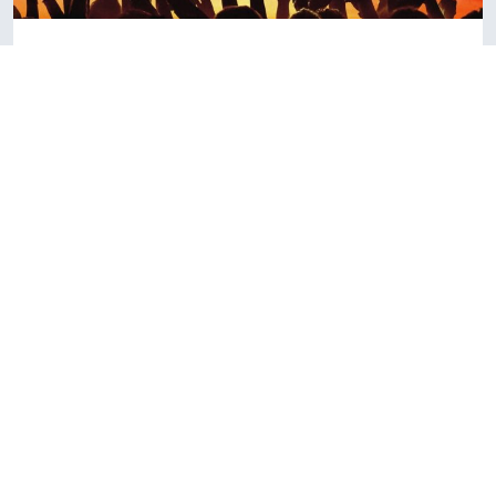
Robbie Williams
27 de setembro
CULTURA E PATRIMÔNIO
FESTIVAIS E
•
EVENTOS