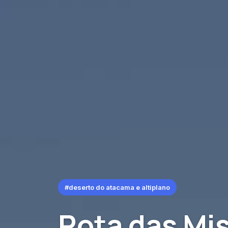
#deserto do atacama e altiplano
Rota das Mi