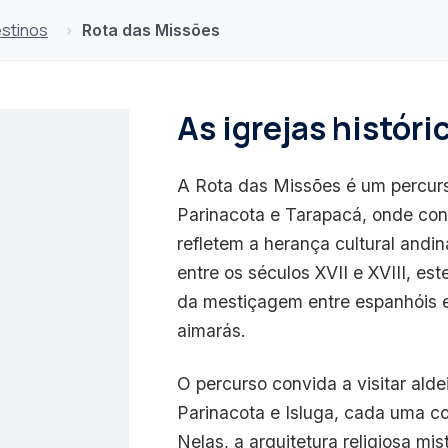
stinos
Rota das Missões
As igrejas históri
A Rota das Missões é um percurso
Parinacota e Tarapacá, onde conh
refletem a herança cultural andi
entre os séculos XVII e XVIII, es
da mestiçagem entre espanhóis e
aimarás.
O percurso convida a visitar ald
Parinacota e Isluga, cada uma co
Nelas, a arquitetura religiosa m