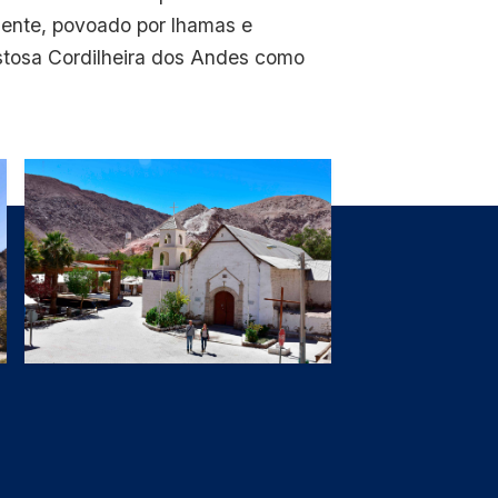
iente, povoado por lhamas e
stosa Cordilheira dos Andes como