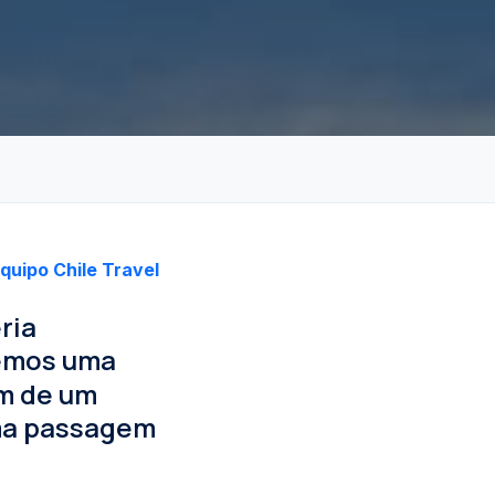
quipo Chile Travel
ria
temos uma
em de um
uma passagem