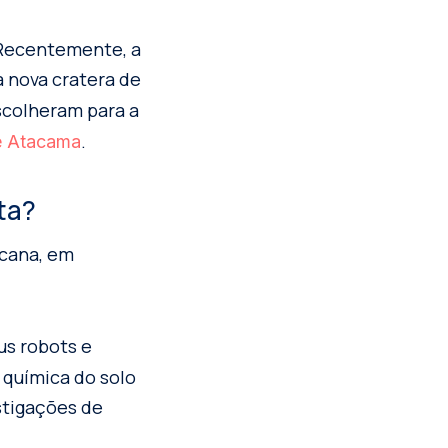
 Recentemente, a
 nova cratera de
scolheram para a
.
e Atacama
ta?
icana, em
us robots e
 química do solo
stigações de