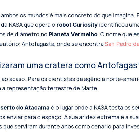
re ambos os mundos é mais concreto do que imagina.
a da NASA que opera o
identificou uma
robot Curiosity
ros de diâmetro no
. O nome que e
Planeta Vermelho
aleatório: Antofagasta, onde se encontra
San Pedro d
tizaram uma cratera como Antofagas
i ao acaso. Para os cientistas da agência norte-amer
 a representação terrestre de Marte.
é o lugar onde a NASA testa os se
serto do Atacama
os enviar para o espaço. A sua aridez extrema e a sua
s que serviram durante anos como cenário para inve