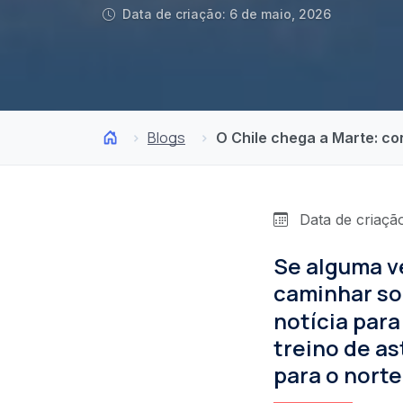
Data de criação: 6 de maio, 2026
Blogs
O Chile chega a Marte: co
Data de criação
Se alguma v
caminhar so
notícia para
treino de a
para o norte