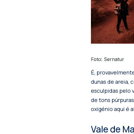
Foto: Sernatur
É, provavelment
dunas de areia, 
esculpidas pelo 
de tons púrpura
oxigénio aqui é 
Vale de Ma