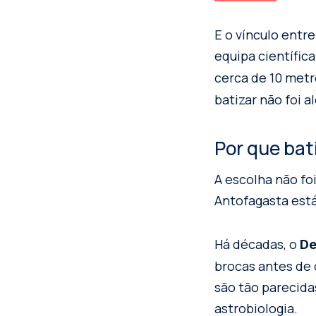
E o vínculo ent
equipa científic
cerca de 10 met
batizar não foi 
Por que ba
A escolha não fo
Antofagasta está
Há décadas, o
De
brocas antes de 
são tão parecida
astrobiologia.