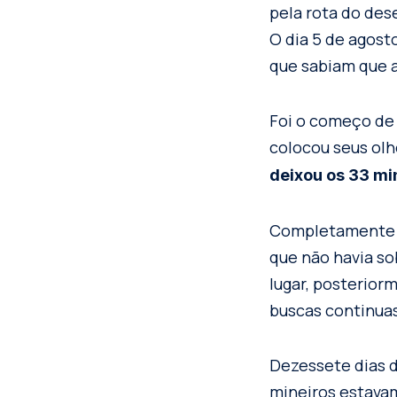
pela rota do des
O dia 5 de agost
que sabiam que a
Foi o começo de 
colocou seus ol
deixou os 33 mi
Completamente s
que não havia so
lugar, posterio
buscas continua
Dezessete dias d
mineiros estava