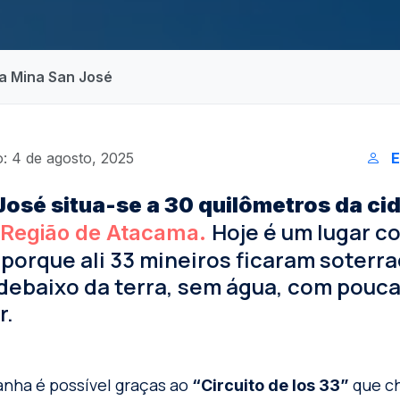
da Mina San José
: 4 de agosto, 2025
E
José situa-se a 30 quilômetros da ci
Hoje é um lugar c
 Região de Atacama.
porque ali 33 mineiros ficaram soterr
debaixo da terra, sem água, com pouc
r.
anha é possível graças ao
que ch
“Circuito de los 33”