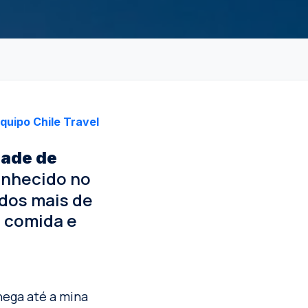
quipo Chile Travel
dade de
onhecido no
ados mais de
a comida e
ega até a mina