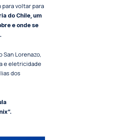
para voltar para
ria do Chile, um
obre e onde se
.
o San Lorenazo,
a e eletricidade
lias dos
ula
ix”.