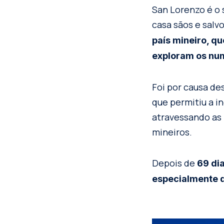
San Lorenzo é o 
casa sãos e salv
país mineiro, q
exploram os num
Foi por causa de
que permitiu a in
atravessando as 
mineiros.
Depois de
69 di
especialmente d