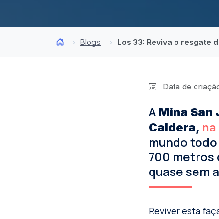
Blogs
Los 33: Reviva o resgate 
Data de criação
A
Mina San 
Caldera,
na
mundo todo 
700 metros 
quase sem a
Reviver esta faç