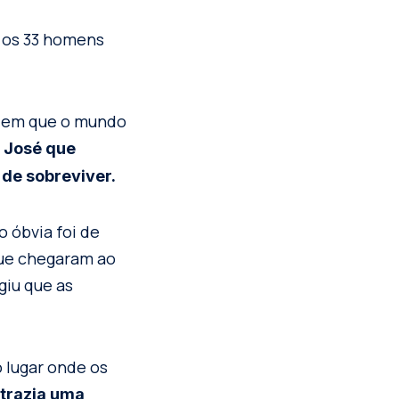
a os 33 homens
es em que o mundo
 José que
 de sobreviver.
 óbvia foi de
que chegaram ao
iu que as
 lugar onde os
 trazia uma