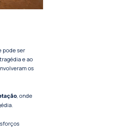
e pode ser
tragédia e ao
envolveram os
, onde
etação
gédia.
esforços