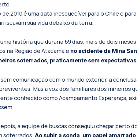
erto.
o de 2010 é uma data inesquecível para o Chile e par
rriscavam sua vida debaixo da terra.
uma história que duraria 69 dias, mais de dois mes
hos na Região de Atacama e
no acidente da Mina San
neiros soterrados, praticamente sem expectativas
em comunicação com o mundo exterior, a conclusão
breviventes. Mas a voz dos familiares dos mineiros 
rmente conhecido como Acampamento Esperança, exig
ssem.
epois, a equipe de buscas conseguiu chegar perto do
m soterrados.
Ao subir a sonda, um papel amarrado