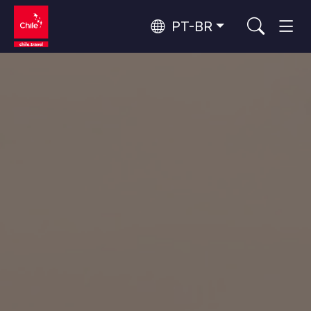
PT-BR
Top 10 atividades populares
Aventura e esporte
Os 10 principais atrativos
Natureza e parques nacionais
populares
Por área
Florestas, Lagos e Vulcões
Florestas, Patagônia, Montanha e Neve
Deserto do Atacama e Altiplano
Deserto e Altiplano, Vales e Povos, Montanha e Neve
Rotas do vinho e gastronomia
Top 10 destinos populares
Patagônia e Antártida
Patagônia, Vales e Povos, Antártida
Santiago, Valparaíso e Vales do Vinho