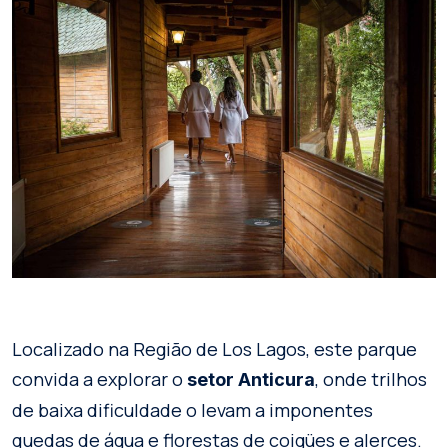
Localizado na Região de Los Lagos, este parque
convida a explorar o
, onde trilhos
setor Anticura
de baixa dificuldade o levam a imponentes
quedas de água e florestas de coigües e alerces.