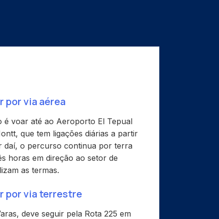
por via aérea
 é voar até ao Aeroporto El Tepual
tt, que tem ligações diárias a partir
r daí, o percurso continua por terra
ês horas em direção ao setor de
lizam as termas.
por via terrestre
Varas, deve seguir pela Rota 225 em