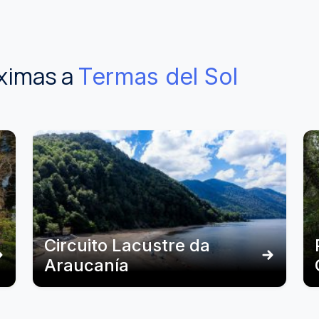
ximas a
Termas del Sol
Circuito Lacustre da
Araucanía