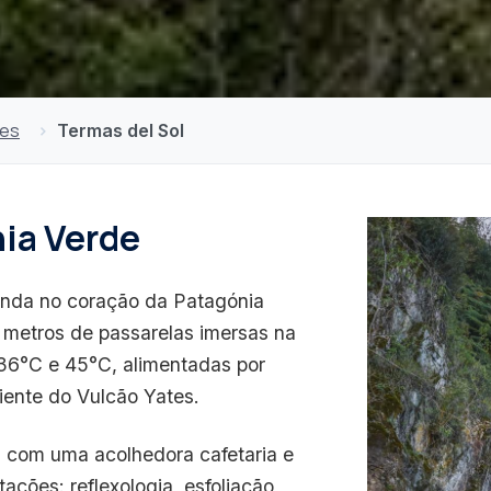
ões
Termas del Sol
ia Verde
unda no coração da Patagónia
0 metros de passarelas imersas na
 36°C e 45°C, alimentadas por
iente do Vulcão Yates.
s com uma acolhedora cafetaria e
ações: reflexologia, esfoliação,