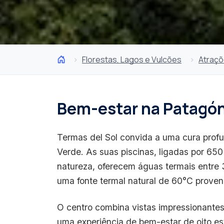
Florestas, Lagos e Vulcões
Atraç
Bem-estar na Patagón
Termas del Sol convida a uma cura prof
Verde. As suas piscinas, ligadas por 65
natureza, oferecem águas termais entre
uma fonte termal natural de 60°C proven
O centro combina vistas impressionante
uma experiência de bem-estar de oito est