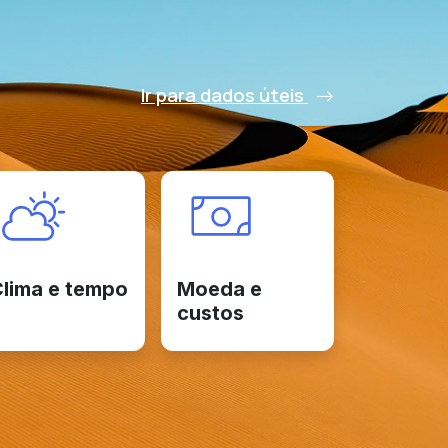
Ir para dados úteis
lima e tempo
Moeda e
custos