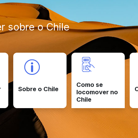
r sobre o Chile
Como se
r
Sobre o Chile
C
locomover no
Chile