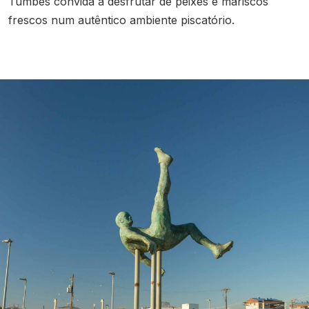
Tumbes convida a desfrutar de peixes e mariscos
frescos num autêntico ambiente piscatório.