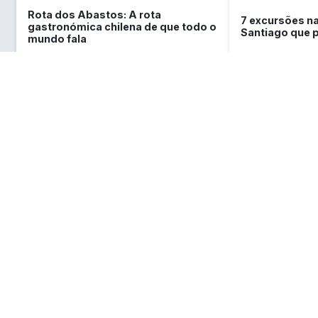
Rota dos Abastos: A rota
7 excursões na
gastronómica chilena de que todo o
Santiago que 
mundo fala
O que você deve saber sobre o
Chile
Requisitos de entrada e visto