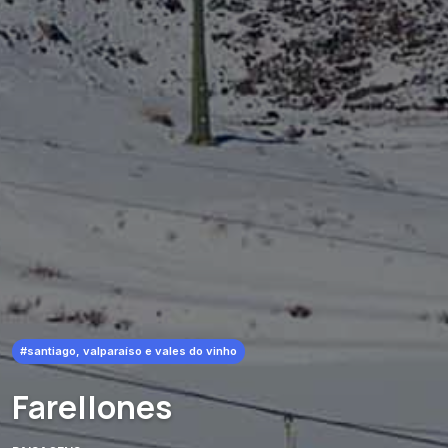
#santiago, valparaíso e vales do vinho
Farellones