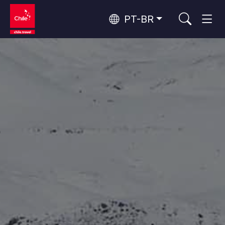
PT-BR
Top 10 atividades populares
Aventura e esporte
Os 10 principais atrativos
Natureza e parques nacionais
populares
Por área
Florestas, Lagos e Vulcões
Florestas, Patagônia, Montanha e Neve
Deserto do Atacama e Altiplano
Deserto e Altiplano, Vales e Povos, Montanha e Neve
Rotas do vinho e gastronomia
Top 10 destinos populares
Patagônia e Antártida
Patagônia, Vales e Povos, Antártida
Santiago, Valparaíso e Vales do Vinho