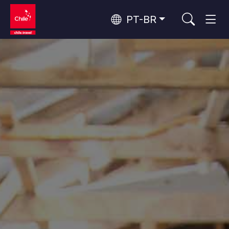
PT-BR
Top 10 atividades populares
Aventura e esporte
Os 10 principais atrativos
Natureza e parques nacionais
populares
Por área
Florestas, Lagos e Vulcões
Florestas, Patagônia, Montanha e Neve
Deserto do Atacama e Altiplano
Deserto e Altiplano, Vales e Povos, Montanha e Neve
Rotas do vinho e gastronomia
Top 10 destinos populares
Patagônia e Antártida
Patagônia, Vales e Povos, Antártida
Santiago, Valparaíso e Vales do Vinho