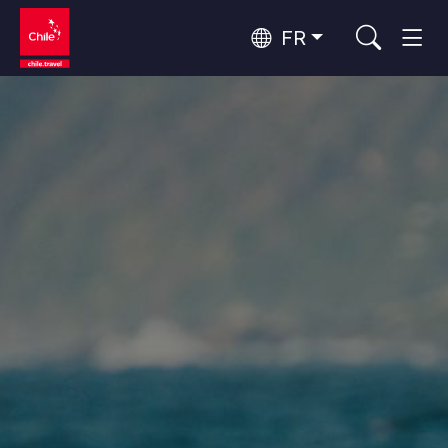
FR
Top 10 des activités populaires
Tourisme urbain
Top 10 des destinations
Routes du vin et gastronomie
populaires
Par zones
Patagonie et Antarctique
Patagonie, Vallées et Villages, Montagne et Neige
Désert d'Atacama et Altiplano
Top 10 des attractions
Désert et Altiplano, Vallées et Villages, Montagne et Neige
Aventure et sport
populaires
Santiago, Valparaíso et Vallées Viticoles
Villes, Montagne et Neige, Plage
Rapa Nui et Archipel Juan Fernández