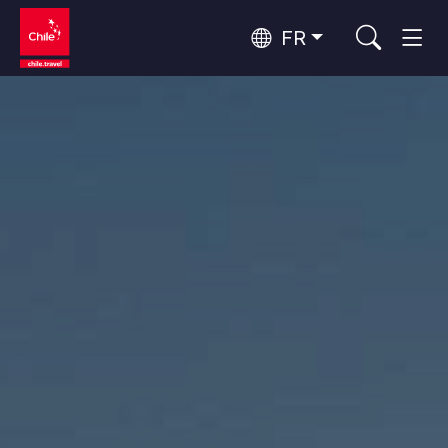
FR
Top 10 des activités populaires
Aventure et sport
Top 10 des destinations
Nature et parcs nationaux
populaires
Par zones
Désert d'Atacama et Altiplano
Désert et Altiplano, Vallées et Villages, Montagne et Neige
Santiago, Valparaíso et Vallées Viticoles
Top 10 des attractions
Villes, Montagne et Neige, Plage
Culture et patrimoine
populaires
Rapa Nui et Archipel Juan Fernández
Plage, Îles
Forêts, Lacs et Volcans