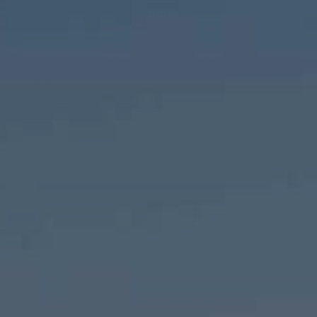
PAYSAGES
ZONES
ACTIVITÉS
Forêts, Patagonie, Montagne et Neige
INCONTOURNABLES
Patagonie et Antarctique
Observation du ciel
Patagonie, Vallées et Villages, Montagne et Neige
Par paysage
Plage
Montagne et Neige
Tourisme urbain
Vallées et Villages
Villes
Désert et Altiplano
Forêts
Îles
Routes du vin et gastronomie
PAYSAGES
ZONES
ACTIVITÉS
INCONTOURNABLES
PAYSAGES
ZONES
ACTIVITÉS
INCONTOURNABLES