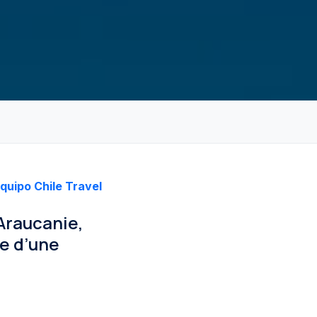
quipo Chile Travel
’Araucanie,
te d’une