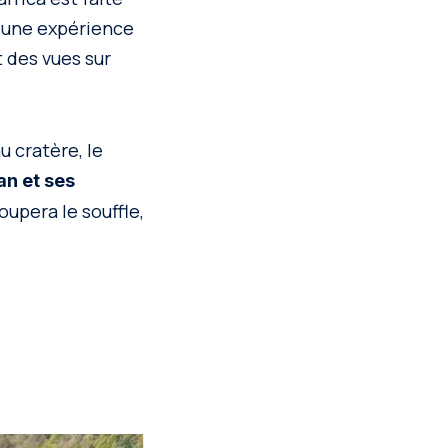
e une expérience
 des vues sur
u cratère, le
an et ses
coupera le souffle,