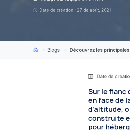
Date de création : 27 de août, 2021
Blogs
Découvrez les principales 
Date de créatio
Sur le flanc
en face de la
d’altitude, 
construite e
pour héberge