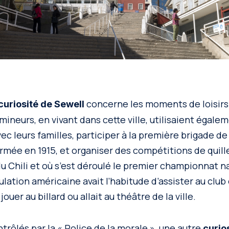
concerne les moments de loisirs 
curiosité de Sewell
s mineurs, en vivant dans cette ville, utilisaient égal
vec leurs familles, participer à la première brigade d
ormée en 1915, et organiser des compétitions de quill
u Chili et où s’est déroulé le premier championnat na
ation américaine avait l’habitude d’assister au club 
ouer au billard ou allait au théâtre de la ville.
trôlés par la « Police de la morale », une autre
curios