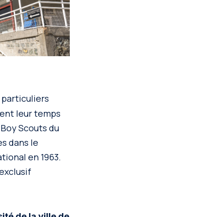
particuliers
ement leur temps
e Boy Scouts du
es dans le
tional en 1963.
exclusif
ité de la ville de