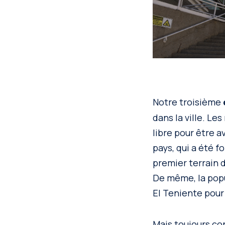
Notre troisième
dans la ville. Le
libre pour être a
pays, qui a été f
premier terrain d
De même, la popul
El Teniente pour j
Mais toujours con