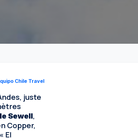
quipo Chile Travel
Andes, juste
mètres
,
 de Sewell
en Copper,
« El