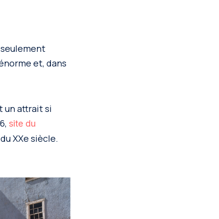
à seulement
t énorme et, dans
 un attrait si
06,
site du
du XXe siècle.