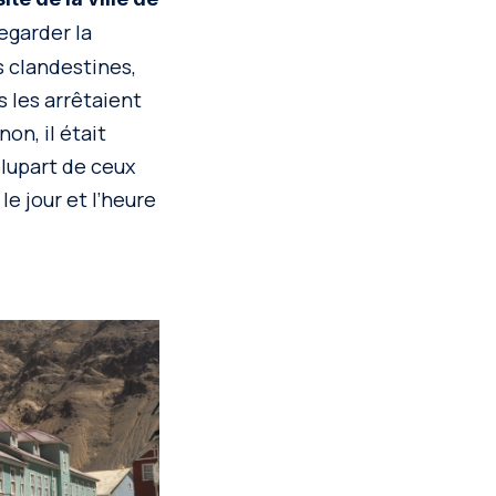
egarder la
s clandestines,
 les arrêtaient
on, il était
plupart de ceux
le jour et l’heure