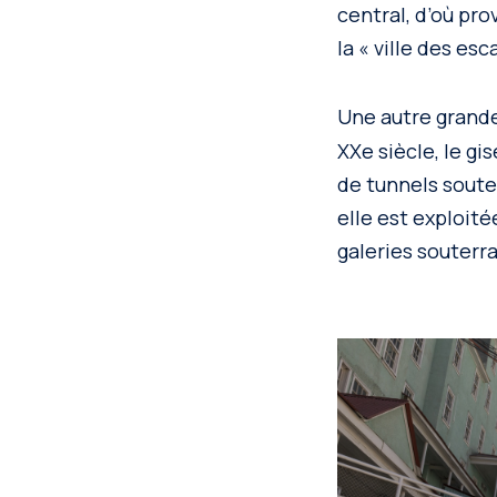
central, d’où pro
la « ville des esca
Une autre grande
XXe siècle, le g
de tunnels souter
elle est exploit
galeries souterr