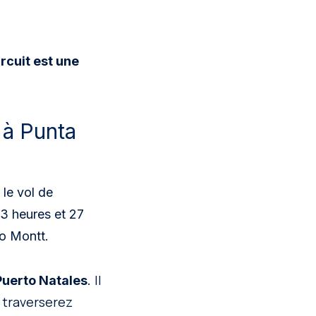
ircuit est une
à Punta
le vol de
 3 heures et 27
to Montt.
Il
Puerto Natales
.
s traverserez