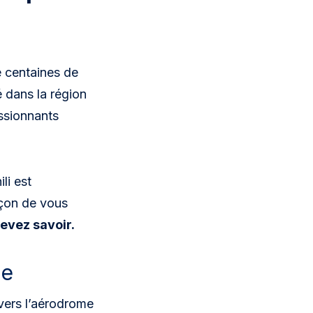
e centaines de
é dans la région
ssionnants
li est
açon de vous
evez savoir.
ne
vers l’aérodrome