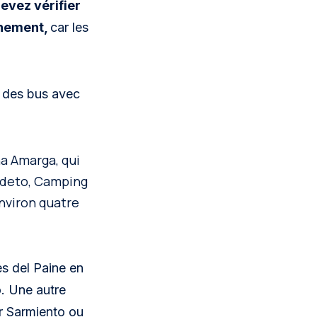
evez vérifier
nnement,
car les
te des bus avec
a Amarga, qui
Pudeto, Camping
nviron quatre
s del Paine en
o. Une autre
ar Sarmiento ou