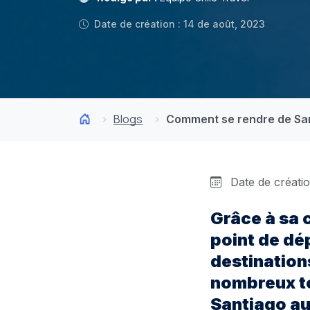
Date de création : 14 de août, 2023
Blogs
Comment se rendre de San
Date de créatio
Grâce à sa c
point de dép
destination
nombreux to
Santiago au