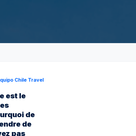
quipo Chile Travel
e est le
les
ourquoi de
rendre de
vez pas