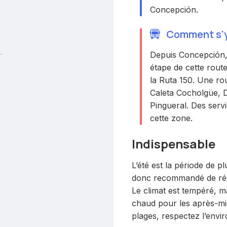
Concepción.
Comment s'y 
.
Depuis Concepción, 
étape de cette rout
la Ruta 150. Une rou
Caleta Cocholgüe, Di
Pingueral. Des serv
cette zone.
Indispensable
L’été est la période de pl
donc recommandé de rés
Le climat est tempéré, 
chaud pour les après-mid
plages, respectez l’env