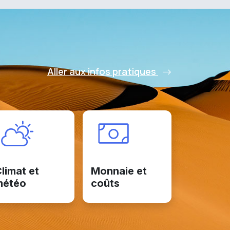
Aller aux infos pratiques
limat et
Monnaie et
météo
coûts