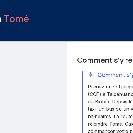
à
Tomé
Comment s'y re
Comment s'y 
Prenez un vol jusqu’
(CCP) à Talcahuano,
du Biobío. Depuis l
taxi, un bus ou un v
balnéaires. La route
rejoindre Tomé, Cal
commencer votre pa