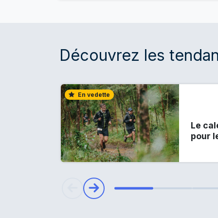
Découvrez les tendan
En vedette
Le cal
pour 