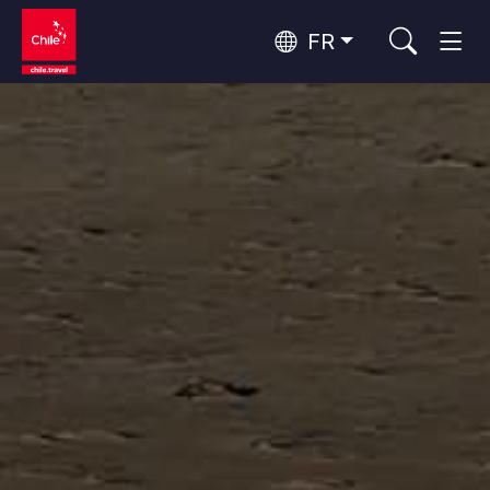
FR
Top 10 des activités populaires
Tourisme urbain
Top 10 des destinations
Routes du vin et gastronomie
populaires
Par zones
Patagonie et Antarctique
Patagonie, Vallées et Villages, Montagne et Neige
Désert d'Atacama et Altiplano
Top 10 des attractions
Désert et Altiplano, Vallées et Villages, Montagne et Neige
Aventure et sport
populaires
Santiago, Valparaíso et Vallées Viticoles
Villes, Montagne et Neige, Plage
Rapa Nui et Archipel Juan Fernández