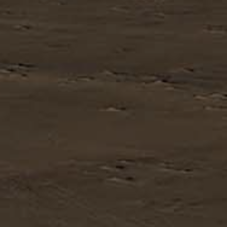
PAYSAGES
ZONES
ACTIVITÉS
Plage, Îles
INCONTOURNABLES
Forêts, Lacs et Volcans
Nature et parcs nationaux
Forêts, Patagonie, Montagne et Neige
Par paysage
Désert et Altiplano
Forêts
Culture et patrimoine
Îles
Lacs et Rivières
Patagonie
Antarctique
Plage
Observation du ciel
PAYSAGES
ZONES
ACTIVITÉS
INCONTOURNABLES
PAYSAGES
ZONES
ACTIVITÉS
INCONTOURNABLES