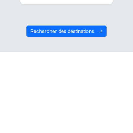
Rechercher des destinations
Osez essayer d’autres
activités
Découvrez de nouvelles expériences que le
Chili a à vous offrir
Consulter les activités