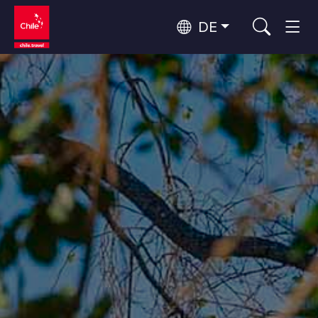
DE
Top 10 der beliebtesten
Himmelsbeobachtung
Aktivitäten
Top 10 der beliebtesten
Kultur und Kulturerbe
Reiseziele
Nach Regionen
Wälder, Seen und Vulkane
Wälder, Patagonien, Berg und Schnee
Atacama-Wüste und Altiplano
Top 10 der beliebtesten
Wüste und Altiplano, Täler und Dörfer, Berg und Schnee
Abenteuer und Sport
Attraktionen
Patagonien und Antarktis
Patagonien, Täler und Dörfer, Antarktis
Rapa Nui und Juan-Fernández-Archipel