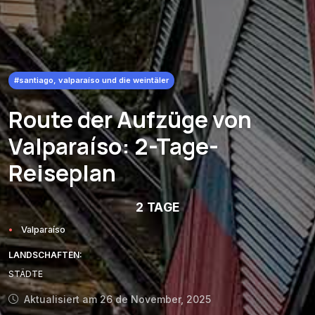
#santiago, valparaíso und die weintäler
Route der Aufzüge von
Valparaíso: 2-Tage-
Reiseplan
2 TAGE
Valparaíso
LANDSCHAFTEN:
STÄDTE
Aktualisiert am 26 de November, 2025