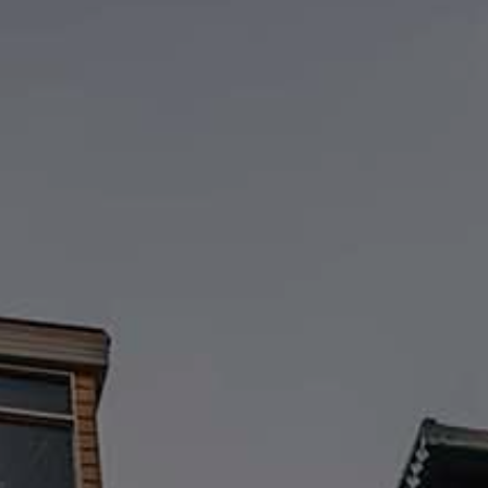
LANDSCHAFTEN
REGIONEN
AKTIVITÄTEN
Städte, Berg und Schnee, Strand
HIGHLIGHTS
Wälder, Seen und Vulkane
Weinrouten und Gastronomie
Wälder, Patagonien, Berg und Schnee
Nach Landschaft
Antarktis
Wälder
Himmelsbeobachtung
Städte
Wüste und Altiplano
Inseln
Seen und Flüsse
Berg und Schnee
Kultur und Kulturerbe
LANDSCHAFTEN
REGIONEN
AKTIVITÄTEN
HIGHLIGHTS
LANDSCHAFTEN
REGIONEN
AKTIVITÄTEN
HIGHLIGHTS