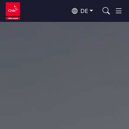
DE
Top 10 der beliebtesten
Abenteuer und Sport
Aktivitäten
Top 10 der beliebtesten
Natur und Nationalparks
Reiseziele
Nach Regionen
Atacama-Wüste und Altiplano
Wüste und Altiplano, Täler und Dörfer, Berg und Schnee
Patagonien und Antarktis
Top 10 der beliebtesten
Patagonien, Täler und Dörfer, Antarktis
Städtetourismus
Attraktionen
Rapa Nui und Juan-Fernández-Archipel
Inseln, Strand
Santiago, Valparaíso und die Weintäler