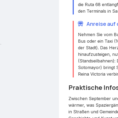
die Ruta 68 entlang
den Terminals in S
Anreise auf
Nehmen Sie vom Bus
Bus oder ein Taxi (
.
der Stadt). Das He
hinaufzusteigen, nu
(Standseilbahnen): 
Sotomayor) bringt 
Reina Victoria verbi
Praktische Info
Zwischen September und
wärmer, was Spaziergänge
in Straßen und Gemeinde