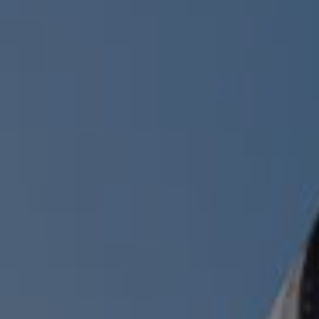
LANDSCHAFTEN
REGIONEN
AKTIVITÄTEN
Städte, Berg und Schnee, Strand
HIGHLIGHTS
Wälder, Seen und Vulkane
Weinrouten und Gastronomie
Wälder, Patagonien, Berg und Schnee
Nach Landschaft
Antarktis
Wälder
Himmelsbeobachtung
Städte
Wüste und Altiplano
Inseln
Seen und Flüsse
Berg und Schnee
Kultur und Kulturerbe
LANDSCHAFTEN
REGIONEN
AKTIVITÄTEN
HIGHLIGHTS
LANDSCHAFTEN
REGIONEN
AKTIVITÄTEN
HIGHLIGHTS