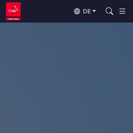
DE
Top 10 der beliebtesten
Abenteuer und Sport
Aktivitäten
Top 10 der beliebtesten
Natur und Nationalparks
Reiseziele
Nach Regionen
Atacama-Wüste und Altiplano
Wüste und Altiplano, Täler und Dörfer, Berg und Schnee
Patagonien und Antarktis
Top 10 der beliebtesten
Patagonien, Täler und Dörfer, Antarktis
Städtetourismus
Attraktionen
Rapa Nui und Juan-Fernández-Archipel
Inseln, Strand
Santiago, Valparaíso und die Weintäler