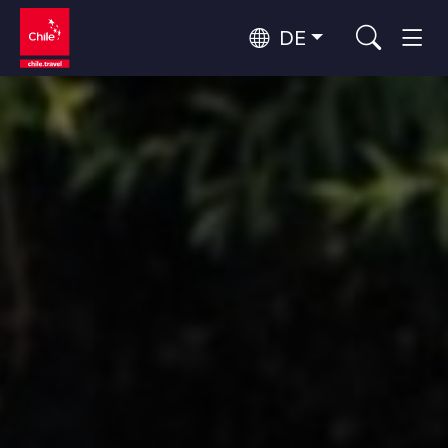
DE
Top 10 der beliebtesten
Abenteuer und Sport
Aktivitäten
Top 10 der beliebtesten
Natur und Nationalparks
Reiseziele
Nach Regionen
Atacama-Wüste und Altiplano
Wüste und Altiplano, Täler und Dörfer, Berg und Schnee
Patagonien und Antarktis
Top 10 der beliebtesten
Patagonien, Täler und Dörfer, Antarktis
Städtetourismus
Attraktionen
Rapa Nui und Juan-Fernández-Archipel
Inseln, Strand
Santiago, Valparaíso und die Weintäler