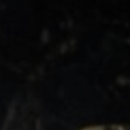
LANDSCHAFTEN
REGIONEN
AKTIVITÄTEN
Städte, Berg und Schnee, Strand
HIGHLIGHTS
Wälder, Seen und Vulkane
Weinrouten und Gastronomie
Wälder, Patagonien, Berg und Schnee
Nach Landschaft
Täler und Dörfer
Antarktis
Himmelsbeobachtung
Wälder
Städte
Wüste und Altiplano
Inseln
Seen und Flüsse
Kultur und Kulturerbe
LANDSCHAFTEN
REGIONEN
AKTIVITÄTEN
HIGHLIGHTS
LANDSCHAFTEN
REGIONEN
AKTIVITÄTEN
HIGHLIGHTS