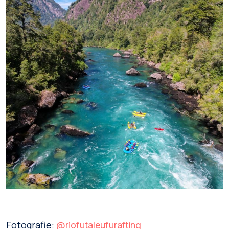
Fotografie:
@riofutaleufurafting