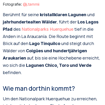
Fotografie:
@j.tammii
Berühmt für seine
und
kristallklaren Lagunen
, führt der
jahrhundertealten Wälder
Los Lagos
des
tief in die
Pfad
Nationalparks Huerquehue
Anden in La Araucanía. Die Route beginnt mit
Blick auf den
und steigt durch
Lago Tinquilco
Wälder von
Coigües und hundertjährigen
auf, bis sie eine Hochebene erreicht,
Araukarien
wo sich die
Lagunen Chico, Toro und Verde
befinden.
Wie man dorthin kommt?
Um den Nationalpark Huerquehue zu erreichen,