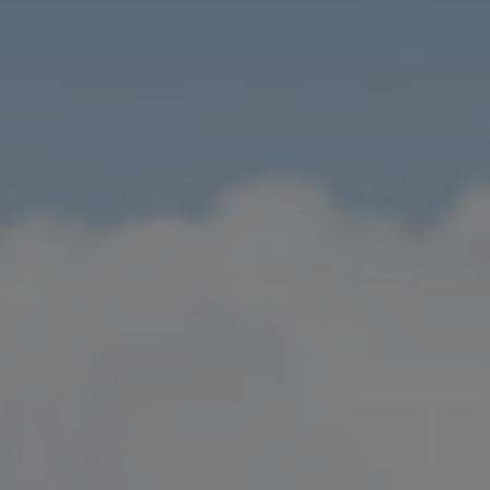
LANDSCHAFTEN
REGIONEN
AKTIVITÄTEN
Städte, Berg und Schnee, Strand
HIGHLIGHTS
Wälder, Seen und Vulkane
Weinrouten und Gastronomie
Wälder, Patagonien, Berg und Schnee
Nach Landschaft
Antarktis
Wälder
Himmelsbeobachtung
Städte
Wüste und Altiplano
Inseln
Seen und Flüsse
Berg und Schnee
Kultur und Kulturerbe
LANDSCHAFTEN
REGIONEN
AKTIVITÄTEN
HIGHLIGHTS
LANDSCHAFTEN
REGIONEN
AKTIVITÄTEN
HIGHLIGHTS