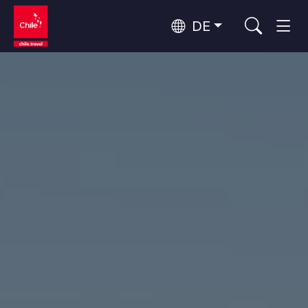
DE
Top 10 der beliebtesten
Abenteuer und Sport
Aktivitäten
Top 10 der beliebtesten
Natur und Nationalparks
Reiseziele
Nach Regionen
Atacama-Wüste und Altiplano
Wüste und Altiplano, Täler und Dörfer, Berg und Schnee
Patagonien und Antarktis
Top 10 der beliebtesten
Patagonien, Täler und Dörfer, Antarktis
Städtetourismus
Attraktionen
Rapa Nui und Juan-Fernández-Archipel
Inseln, Strand
Santiago, Valparaíso und die Weintäler