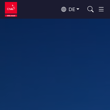
DE
Top 10 der beliebtesten
Abenteuer und Sport
Aktivitäten
Top 10 der beliebtesten
Natur und Nationalparks
Attraktionen
Nach Regionen
Atacama-Wüste und Altiplano
Wüste und Altiplano, Täler und Dörfer, Berg und Schnee
Patagonien und Antarktis
Top 10 der beliebtesten
Patagonien, Täler und Dörfer, Antarktis
Städtetourismus
Reiseziele
Rapa Nui und Juan-Fernández-Archipel
Inseln, Strand
Santiago, Valparaíso und die Weintäler