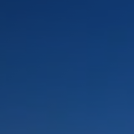
LANDSCHAFTEN
REGIONEN
AKTIVITÄTEN
Städte, Berg und Schnee, Strand
HIGHLIGHTS
Wälder, Seen und Vulkane
Weinrouten und Gastronomie
Wälder, Patagonien, Berg und Schnee
Nach Landschaft
Antarktis
Wälder
Himmelsbeobachtung
Städte
Wüste und Altiplano
Inseln
Seen und Flüsse
Berg und Schnee
Kultur und Kulturerbe
LANDSCHAFTEN
REGIONEN
AKTIVITÄTEN
HIGHLIGHTS
LANDSCHAFTEN
REGIONEN
AKTIVITÄTEN
HIGHLIGHTS