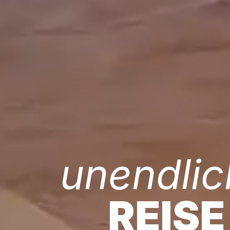
unendlic
REISE