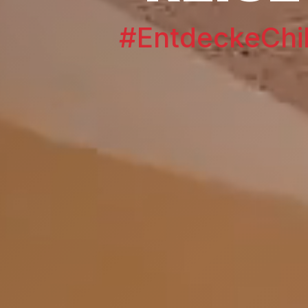
#EntdeckeChi