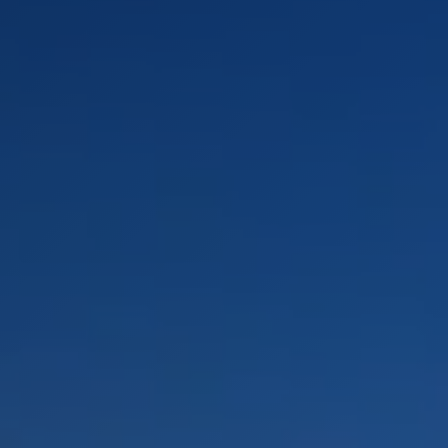
LANDSCHAFTEN
REGIONEN
AKTIVITÄTEN
Städte, Berg und Schnee, Strand
HIGHLIGHTS
Wälder, Seen und Vulkane
Weinrouten und Gastronomie
Wälder, Patagonien, Berg und Schnee
Nach Landschaft
Antarktis
Wälder
Himmelsbeobachtung
Städte
Wüste und Altiplano
Inseln
Seen und Flüsse
Berg und Schnee
Kultur und Kulturerbe
LANDSCHAFTEN
REGIONEN
AKTIVITÄTEN
HIGHLIGHTS
LANDSCHAFTEN
REGIONEN
AKTIVITÄTEN
HIGHLIGHTS