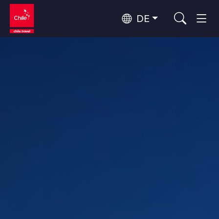
DE
Top 10 der beliebtesten
Abenteuer und Sport
Aktivitäten
Top 10 der beliebtesten
Natur und Nationalparks
Attraktionen
Nach Regionen
Atacama-Wüste und Altiplano
Wüste und Altiplano, Täler und Dörfer, Berg und Schnee
Patagonien und Antarktis
Top 10 der beliebtesten
Patagonien, Täler und Dörfer, Antarktis
Städtetourismus
Reiseziele
Rapa Nui und Juan-Fernández-Archipel
Inseln, Strand
Santiago, Valparaíso und die Weintäler