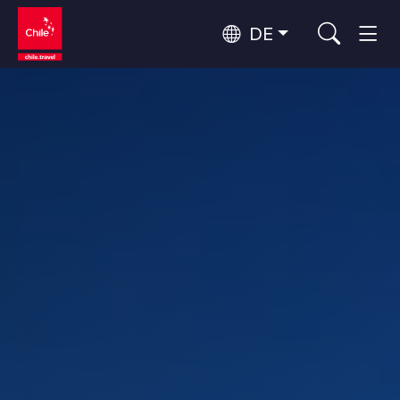
DE
Top 10 der beliebtesten
Abenteuer und Sport
Aktivitäten
Top 10 der beliebtesten
Natur und Nationalparks
Reiseziele
Nach Regionen
Atacama-Wüste und Altiplano
Wüste und Altiplano, Täler und Dörfer, Berg und Schnee
Patagonien und Antarktis
Top 10 der beliebtesten
Patagonien, Täler und Dörfer, Antarktis
Städtetourismus
Attraktionen
Rapa Nui und Juan-Fernández-Archipel
Inseln, Strand
Santiago, Valparaíso und die Weintäler