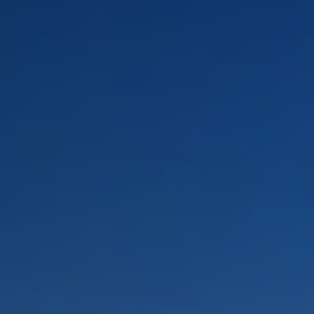
LANDSCHAFTEN
REGIONEN
AKTIVITÄTEN
Städte, Berg und Schnee, Strand
HIGHLIGHTS
Wälder, Seen und Vulkane
Weinrouten und Gastronomie
Wälder, Patagonien, Berg und Schnee
Nach Landschaft
Antarktis
Wälder
Himmelsbeobachtung
Städte
Wüste und Altiplano
Inseln
Seen und Flüsse
Berg und Schnee
Kultur und Kulturerbe
LANDSCHAFTEN
REGIONEN
AKTIVITÄTEN
HIGHLIGHTS
LANDSCHAFTEN
REGIONEN
AKTIVITÄTEN
HIGHLIGHTS