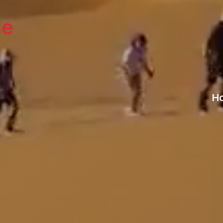
le
Ho