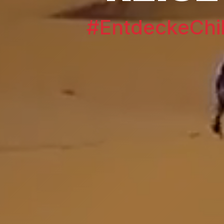
#EntdeckeChi