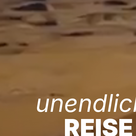
unendlic
REISE