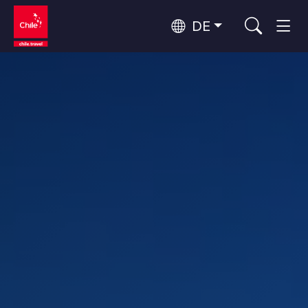
DE
Top 10 der beliebtesten
Himmelsbeobachtung
Aktivitäten
Top 10 der beliebtesten
Kultur und Kulturerbe
Reiseziele
Nach Regionen
Wälder, Seen und Vulkane
Wälder, Patagonien, Berg und Schnee
Atacama-Wüste und Altiplano
Top 10 der beliebtesten
Wüste und Altiplano, Täler und Dörfer, Berg und Schnee
Abenteuer und Sport
Attraktionen
Patagonien und Antarktis
Patagonien, Täler und Dörfer, Antarktis
Rapa Nui und Juan-Fernández-Archipel