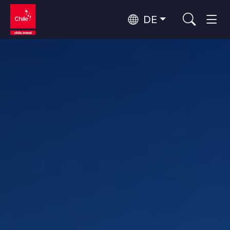
DE
Top 10 der beliebtesten
Himmelsbeobachtung
Aktivitäten
Top 10 der beliebtesten
Kultur und Kulturerbe
Reiseziele
Nach Regionen
Wälder, Seen und Vulkane
Wälder, Patagonien, Berg und Schnee
Atacama-Wüste und Altiplano
Top 10 der beliebtesten
Wüste und Altiplano, Täler und Dörfer, Berg und Schnee
Abenteuer und Sport
Attraktionen
Patagonien und Antarktis
Patagonien, Täler und Dörfer, Antarktis
Rapa Nui und Juan-Fernández-Archipel