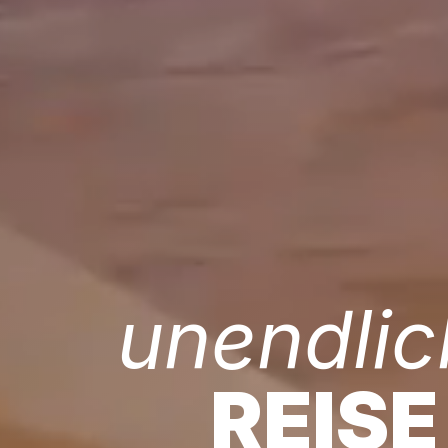
unendlic
REISE