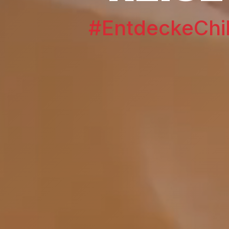
#EntdeckeChi