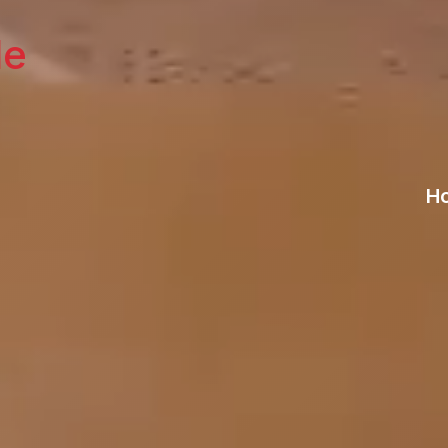
le
Ho