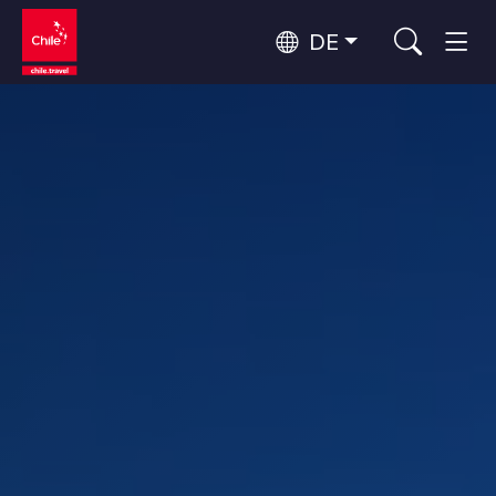
DE
Top 10 der beliebtesten
Himmelsbeobachtung
Aktivitäten
Top 10 der beliebtesten
Kultur und Kulturerbe
Reiseziele
Nach Regionen
Wälder, Seen und Vulkane
Wälder, Patagonien, Berg und Schnee
Atacama-Wüste und Altiplano
Top 10 der beliebtesten
Wüste und Altiplano, Täler und Dörfer, Berg und Schnee
Abenteuer und Sport
Attraktionen
Patagonien und Antarktis
Patagonien, Täler und Dörfer, Antarktis
Rapa Nui und Juan-Fernández-Archipel