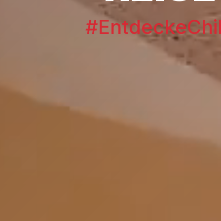
#EntdeckeChi