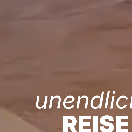
unendlic
REISE