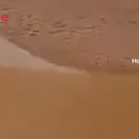
le
Ho