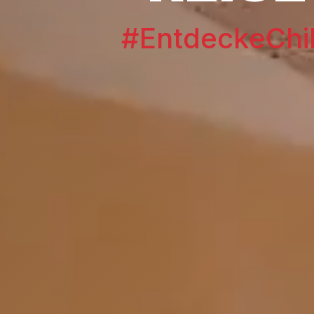
#EntdeckeChi