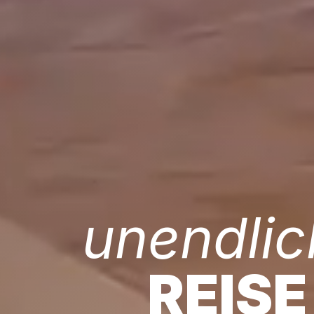
unendlic
REISE