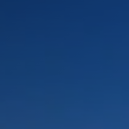
LANDSCHAFTEN
REGIONEN
AKTIVITÄTEN
Wälder, Patagonien, Berg und Schnee
HIGHLIGHTS
Atacama-Wüste und Altiplano
Himmelsbeobachtung
Wüste und Altiplano, Täler und Dörfer, Berg und Schnee
Nach Landschaft
Wälder
Städte
Kultur und Kulturerbe
Wüste und Altiplano
Inseln
Seen und Flüsse
Berg und Schnee
Patagonien
Abenteuer und Sport
LANDSCHAFTEN
REGIONEN
AKTIVITÄTEN
HIGHLIGHTS
LANDSCHAFTEN
REGIONEN
AKTIVITÄTEN
HIGHLIGHTS