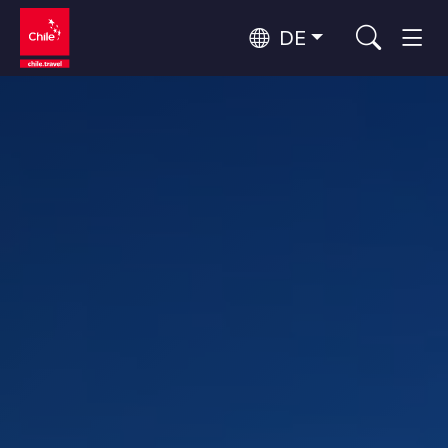
DE
Top 10 der beliebtesten
Natur und Nationalparks
Aktivitäten
Top 10 der beliebtesten
Städtetourismus
Attraktionen
Nach Regionen
Patagonien und Antarktis
Patagonien, Täler und Dörfer, Antarktis
Rapa Nui und Juan-Fernández-Archipel
Top 10 der beliebtesten
Inseln, Strand
Weinrouten und Gastronomie
Reiseziele
Santiago, Valparaíso und die Weintäler
Städte, Berg und Schnee, Strand
Wälder, Seen und Vulkane